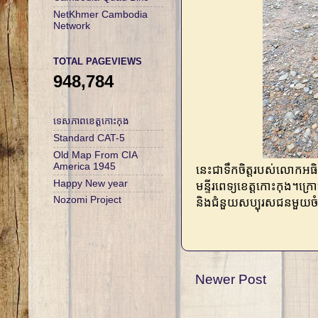
NetKhmer Cambodia
Network
TOTAL PAGEVIEWS
948,784
ទេសភាពខេត្តកោះកុង
Standard CAT-5
Old Map From CIA
America 1945
នេះជាទឹកចិត្តរបស់លោកអ
Happy New year
មន្ទីរពេទ្យខេត្តកោះកុង។ក្រ
Nozomi Project
និងជំនួយសប្បុរសជនមួយចំ
Newer Post