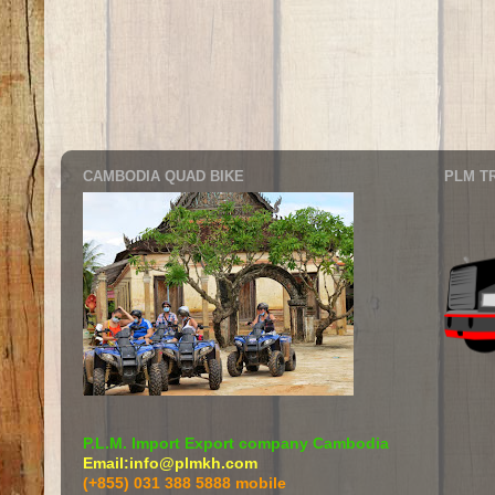
CAMBODIA QUAD BIKE
PLM T
P.L.M. Import Export company Cambodia
Email:info@plmkh.com
(+855) 031 388 5888 mobile