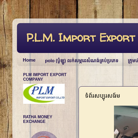
P.L.M. Import Expo
Home
polo (ប៉ូឡូ) លក់សម្ភារះសំណង់គ្រប់ប្រភេទ
ក្រុមហ
PLM IMPORT EXPORT
COMPANY
ទំព៍រសប្បុរសធ៍ម
RATHA MONEY
EXCHANGE